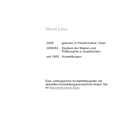
Horst Linn
1936
geboren in Friedrichsthal / Saar
1956/63
Studium der Malerei und
Phillosophie in Saarbrücken
seit 1961
Ausstellungen
Eine umfangreiche Komplettbiografie mit
aktuellem Ausstellungsverzeichnis finden Sie
im
Künsterlexikon Saar.